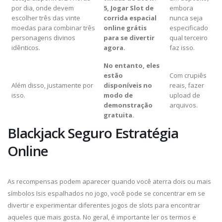
por dia, onde devem
5, Jogar Slot de
embora
escolher três das vinte
corrida espacial
nunca seja
moedas para combinar três
online grátis
especificado
personagens divinos
para se divertir
qual terceiro
idênticos.
agora.
faz isso.
No entanto, eles
estão
Com crupiês
Além disso, justamente por
disponíveis no
reais, fazer
isso.
modo de
upload de
demonstração
arquivos.
gratuita.
Blackjack Seguro Estratégia
Online
As recompensas podem aparecer quando você aterra dois ou mais
símbolos Isis espalhados no jogo, você pode se concentrar em se
divertir e experimentar diferentes jogos de slots para encontrar
aqueles que mais gosta. No geral, é importante ler os termos e