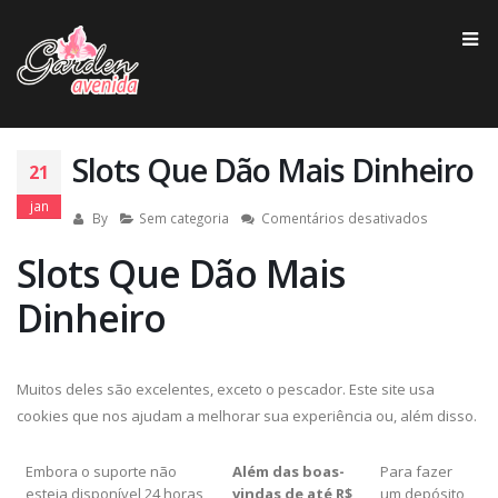
Slots Que Dão Mais Dinheiro
21
jan
em
By
Sem categoria
Comentários desativados
Slots
Slots Que Dão Mais
Que
Dão
Dinheiro
Mais
Dinheiro
Muitos deles são excelentes, exceto o pescador. Este site usa
cookies que nos ajudam a melhorar sua experiência ou, além disso.
Embora o suporte não
Além das boas-
Para fazer
esteja disponível 24 horas
vindas de até R$
um depósito,