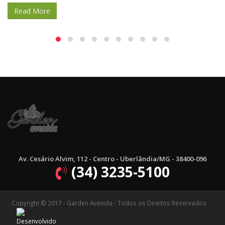
Read More
Av. Cesário Alvim, 112 - Centro - Uberlândia/MG - 38400-096
(34) 3235-5100
Copyright © 2017 - Garden Avenida - Todos os Direitos Reservados