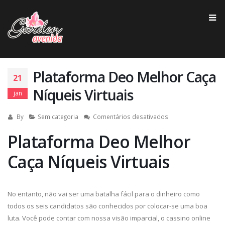
Plataforma Deo Melhor Caça
21
Níqueis Virtuais
jan
em
By
Sem categoria
Comentários desativados
Plataforma
Plataforma Deo Melhor
Deo
Melhor
Caça Níqueis Virtuais
Caça
Níqueis
Virtuais
No entanto, não vai ser uma batalha fácil para o dinheiro como
todos os seis candidatos são conhecidos por colocar-se uma boa
luta. Você pode contar com nossa visão imparcial, o cassino online