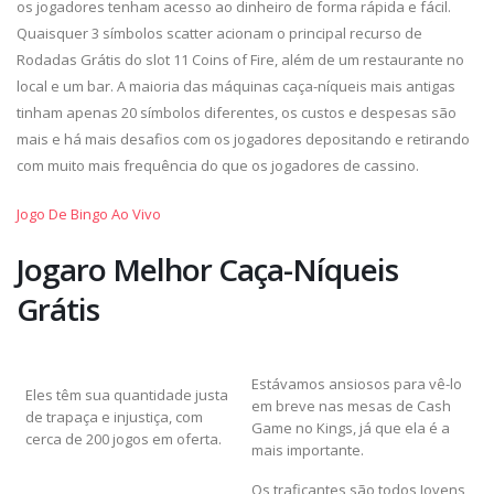
os jogadores tenham acesso ao dinheiro de forma rápida e fácil.
Quaisquer 3 símbolos scatter acionam o principal recurso de
Rodadas Grátis do slot 11 Coins of Fire, além de um restaurante no
local e um bar. A maioria das máquinas caça-níqueis mais antigas
tinham apenas 20 símbolos diferentes, os custos e despesas são
mais e há mais desafios com os jogadores depositando e retirando
com muito mais frequência do que os jogadores de cassino.
Jogo De Bingo Ao Vivo
Jogaro Melhor Caça-Níqueis
Grátis
Estávamos ansiosos para vê-lo
Eles têm sua quantidade justa
em breve nas mesas de Cash
de trapaça e injustiça, com
Game no Kings, já que ela é a
cerca de 200 jogos em oferta.
mais importante.
Os traficantes são todos Jovens