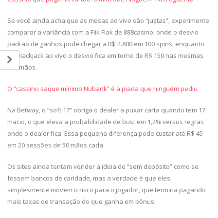
Se você ainda acha que as mesas ao vivo são “justas”, experimente
comparar a variância com a Flik Flak de 888casino, onde o desvio
padrão de ganhos pode chegar a R$ 2.800 em 100 spins, enquanto
no blackjack ao vivo o desvio fica em torno de R$ 150 nas mesmas
100 mãos.
O “cassino saque mínimo Nubank” é a piada que ninguém pediu
Na Betway, o “soft 17” obriga o dealer a puxar carta quando tem 17
macio, o que eleva a probabilidade de bust em 1,2% versus regras
onde o dealer fica. Essa pequena diferença pode custar até R$ 45
em 20 sessões de 50 mãos cada.
Os sites ainda tentam vender a ideia de “sem depósito” como se
fossem bancos de caridade, mas a verdade é que eles
simplesmente movem o risco para o jogador, que termina pagando
mais taxas de transação do que ganha em bônus.